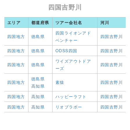
四国吉野川
エリア
都道府県
ツアー会社名
河川
四国ライオンアド
四国地方
徳島県
四国吉野川
ベンチャー
四国地方
徳島県
ODSS四国
四国吉野川
ワイズアウトドア
四国地方
徳島県
四国吉野川
ーズ
徳島県
四国地方
素猿
四国吉野川
高知県
四国地方
高知県
ハッピーラフト
四国吉野川
四国地方
高知県
リオブラボー
四国吉野川