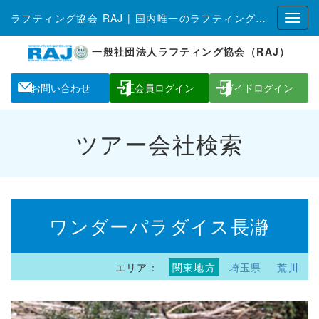
ラフティング協会 RAJ | 国内唯一のラフティング全国組織
一般社団法人ラフティング協会（RAJ）
お問い合わせ
正会員ログイン
ガイドログイン
ツアー会社検索
ワンダーパラダイス長瀞
エリア：
関東地方
埼玉県
荒川