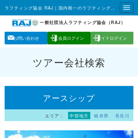
ラフティング協会 RAJ | 国内唯一のラフティング全国組織
一般社団法人ラフティング協会（RAJ）
お問い合わせ
正会員ログイン
ガイドログイン
ツアー会社検索
アースシップ
エリア：
中部地方
岐阜県
長良川