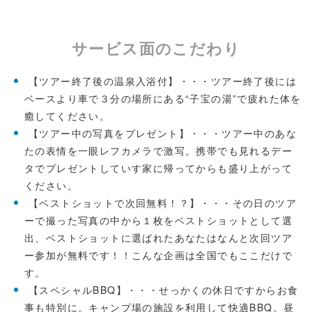
サービス面のこだわり
【ツアー終了後の温泉入浴付】・・・ツアー終了後には
ベースより車で３分の場所にある“子宝の湯”で疲れた体を
癒してください。
【ツアー中の写真をプレゼント】・・・ツアー中のあな
たの表情を一眼レフカメラで激写。携帯でも見れるデー
タでプレゼントしていす家に帰ってからも盛り上がって
ください。
【ベストショットで次回無料！？】・・・その日のツア
ーで撮った写真の中から１枚をベストショットとして選
出、ベストショットに選ばれたあなたはなんと次回ツア
ー参加が無料です！！こんな企画は全国でもここだけで
す。
【スペシャルBBQ】・・・せっかくの休日ですからお食
事も特別に。キャンプ場の施設を利用して快適BBQ。昼