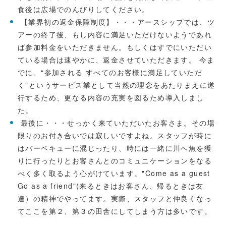
食後は広場でのんびりしてください。
【業界初の返金保障制度】・・・アースシップでは、ツ
アーの終了後、もし内容に満足いただけないようであれ
ば参加料金をいただきません。もしくはすでにいただい
ている場合は速やかに、返金させていただきます。 今ま
でに、“参加される すべてのお客様に満足していただ
く”というサービス業として当然の理念をあたりまえに遂
行するため、更なる内容の充実を図るため導入しまし
た。
最後に・・・せっかく来ていただいたお客さま。その場
限りのお付き合いでは寂しいですよね。スタッフが時に
はバーベキューに混じったり、時には一緒に川へ魚を獲
りに行ったりとお客さんとのコミュニケーションをなる
べく多く取るよう心がけています。"Come as a guest
Go as a friend"(来るときはお客さん、帰るときは友
達）の精神でやってます。実際、スタッフと仲良くなっ
てここを第２、第３の田舎にしてしまう方は多いです。