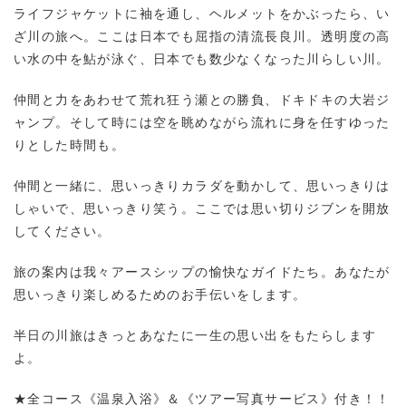
ライフジャケットに袖を通し、ヘルメットをかぶったら、い
ざ川の旅へ。ここは日本でも屈指の清流長良川。透明度の高
い水の中を鮎が泳ぐ、日本でも数少なくなった川らしい川。
仲間と力をあわせて荒れ狂う瀬との勝負、ドキドキの大岩ジ
ャンプ。そして時には空を眺めながら流れに身を任すゆった
りとした時間も。
仲間と一緒に、思いっきりカラダを動かして、思いっきりは
しゃいで、思いっきり笑う。ここでは思い切りジブンを開放
してください。
旅の案内は我々アースシップの愉快なガイドたち。あなたが
思いっきり楽しめるためのお手伝いをします。
半日の川旅はきっとあなたに一生の思い出をもたらします
よ。
★全コース《温泉入浴》＆《ツアー写真サービス》付き！！