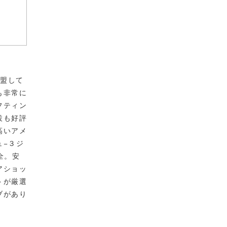
加盟して
も非常に
フティン
設も好評
高いアメ
ュ−３ジ
全。安
アショッ
トが厳選
ブがあり