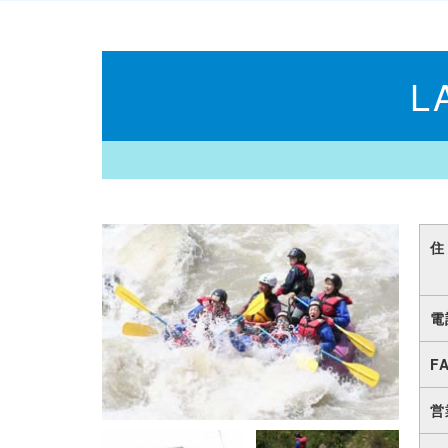
L
住
電
F
営