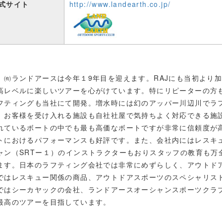
式サイト
http://www.landearth.co.jp/
㈲ランドアースは今年１9年目を迎えます。RAJにも当初より
高レベルに楽しいツアーを心がけています。特にリピーターの方
フティングも当社にて開発。増水時には幻のアッパー川辺川でラ
。お客様を受け入れる施設も自社社屋で気持ちよく対応できる施
れているボートの中でも最も高価なボートですが非常に信頼度が
トにおけるパフォーマンスも好評です。また、会社内にはレスキ
ャン（SRTー１）のインストラクターもおりスタッフの教育も万
ます。日本のラフティング会社では非常にめずらしく、アウトド
ではレスキュー関係の商品、アウトドアスポーツのスペシャリス
ではシーカヤックの会社、ランドアースオーシャンスポーツクラ
最高のツアーを目指しています。